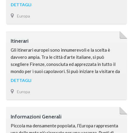
come evento dedicato agli artisti emergenti, il Sziget
DETTAGLI
Festival nel corso degli anni si è trasformato in uno dei
Europa
raduni musicali più …
Itinerari
Gli itinerari europei sono innumerevoli e la scelta è
davvero ampia. Tra le città d’arte italiane, si può
scegliere Firenze, conosciuta ed apprezzata in tutto il
mondo per i suoi capolavori. Si può iniziare la visitare da
Piazza Santa Croce, per raggiungere poi Piazza della
DETTAGLI
Signoria. Concedendosi una passeggiata su Ponte
Europa
Vecchio, si arriva alla Loggia del Mercato Nuovo e …
Informazioni Generali
Piccola ma densamente popolata, l’Europa rappresenta
una delle mete più ricercate per una vacanza. Punti di