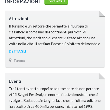
INFORMAZIONI
Trova altri
Attrazioni
Il turismo è un settore che permette all’Europa di
classificarsi come uno dei continenti più ricchi di
attrazioni, che meritano di essere visitate almeno una
volta nella vita. Il settimo Paese più visitato del mondo è
la Turchia, in grado di attirare ben 30 milioni di visitatori
DETTAGLI
ogni anno. Tra le attrazioni spicca il Grande Bazar, il
Europa
mercato coperto più …
Eventi
Tra i tanti eventi europei assolutamente da non perdere
vi è il Sziget Festival, un enorme festival musicale che si
svolge a Budapest, in Ungheria, e che nell’ultima edizione
ha accolto circa 400 mila persone. Iniziato nel 1993,