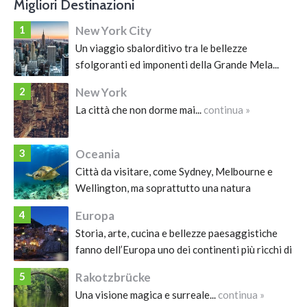
Migliori Destinazioni
1
New York City
Un viaggio sbalorditivo tra le bellezze
sfolgoranti ed imponenti della Grande Mela...
continua »
2
New York
La città che non dorme mai...
continua »
3
Oceania
Città da visitare, come Sydney, Melbourne e
Wellington, ma soprattutto una natura
meravigliosa da vivere....
continua »
4
Europa
Storia, arte, cucina e bellezze paesaggistiche
fanno dell’Europa uno dei continenti più ricchi di
attrazioni, che meritano di essere visitate
5
Rakotzbrücke
almeno una volta nella vita....
continua »
Una visione magica e surreale...
continua »