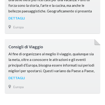
forza sono la storia, l’arte e la cucina, ma anche le
bellezze paesaggistiche. Geograficamente si presenta
come una grande penisola, facente parte dell’Eurasia, ma
DETTAGLI
la storia e la cultura impongono di considerala come un
Europa
continente a sé stante. Il territorio è ricco ed articolato.
…
Consigli di Viaggio
Al fine di organizzare al meglio il viaggio, qualunque sia
la meta, oltre a conoscere le attrazioni e gli eventi
principali d’Europa, bisogna essere informati sui periodi
migliori per spostarsi. Questi variano da Paese a Paese,
tenendo conto del clima e di altri fattori. Per visitare le
DETTAGLI
città dell’Italia, il periodo migliore è quello compreso tra
Europa
aprile e giugno. Se …