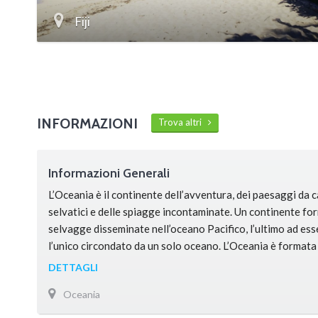
Fiji
INFORMAZIONI
Trova altri
Informazioni Generali
L’Oceania è il continente dell’avventura, dei paesaggi da c
selvatici e delle spiagge incontaminate. Un continente fo
selvagge disseminate nell’oceano Pacifico, l’ultimo ad es
l’unico circondato da un solo oceano. L’Oceania è formata 
territori disposti disordinatamente nell’oceano Pacifico: 
DETTAGLI
Zelanda, Micronesia, Melanesia e Polinesia. Da sola, l’Aus
Oceania