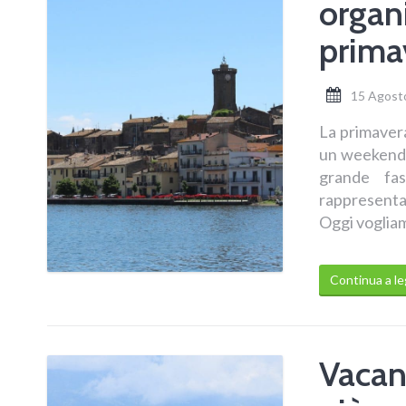
organ
prima
15 Agost
La primavera
un weekend f
grande fa
rappresentan
Oggi vogliam
Continua a l
Vacanz