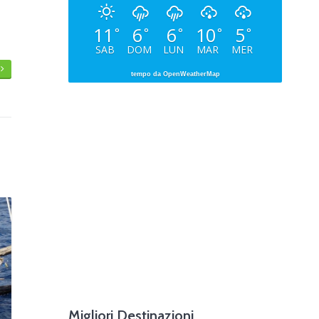
11
6
6
10
5
°
°
°
°
°
SAB
DOM
LUN
MAR
MER
l
tempo da OpenWeatherMap
Migliori Destinazioni