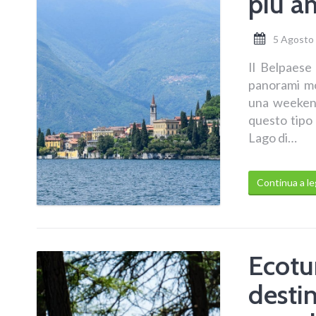
più am
5 Agosto
Il Belpaese 
panorami mo
una weekend
questo tipo 
Lago di…
Continua a l
Ecotur
destin