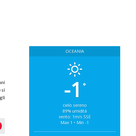
OCEANIA
-1
oni
°
 si
gli
cielo sereno
89% umidità
vento: 1m/s SSE
Max 1 • Min -1