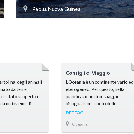
Papua Nuova Guinea
Consigli di Viaggio
artolina, degli animali
L’Oceania è un continente vario ed
rmato da terre
eterogeneo. Per questo, nella
sere stato scoperto e
pianificazione di un viaggio
da un insieme di
bisogna tener conto delle
Australia, Nuova
specifiche caratteristiche del
DETTAGLI
tralia, occupa …
posto che si intende visitare. Al di
Oceania
là della meta prescelta, alcuni
accorgimenti possono rendere