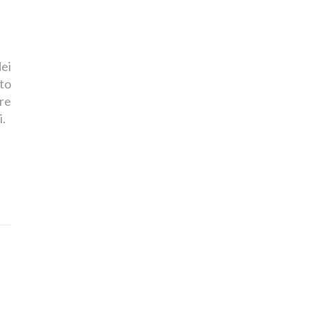
dei
to
re
ni.