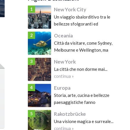
1
New York City
Un viaggio sbalorditivo tra le
bellezze sfolgoranti ed
imponenti della Grande Mela...
2
Oceania
continua »
Città da visitare, come Sydney,
Melbourne e Wellington, ma
soprattutto una natura
3
New York
meravigliosa da vivere....
continua »
La città che non dorme mai...
continua »
4
Europa
Storia, arte, cucina e bellezze
paesaggistiche fanno
dell’Europa uno dei continenti
5
Rakotzbrücke
più ricchi di attrazioni, che meritano di essere
Una visione magica e surreale...
visitate almeno una volta nella vita....
continua »