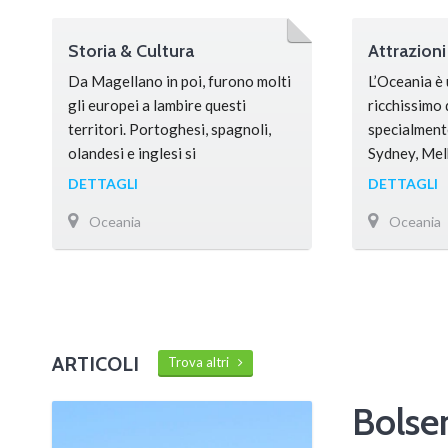
Storia & Cultura
Attrazioni
Da Magellano in poi, furono molti
L’Oceania è
gli europei a lambire questi
ricchissimo 
territori. Portoghesi, spagnoli,
specialmente
olandesi e inglesi si
Sydney, Mel
avvicendarono per secoli alla
meritano una
DETTAGLI
DETTAGLI
scoperta delle terre selvagge del
non si può p
Oceania
Oceania
Pacifico, tra animali selvatici e
avventurarsi
indigeni dalle strane tradizioni.
immersi nell
Nessuno sembrava, però,
panorami mo
apprezzarne il valore. L’Australia
immersioni e
fu sì colonizzata, ma in modo assai
estremi. In A
atipico. Invece di spedirvi uomini
immergere 
ARTICOLI
Trova altri
di governo, la Gran Bretagna …
boccaglio p
meraviglios
Bolse