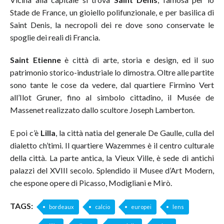
Stade de France, un gioiello polifunzionale, e per basilica di
Saint Denis, la necropoli dei re dove sono conservate le
spoglie dei reali di Francia.
Saint Etienne
è città di arte, storia e design, ed il suo
patrimonio storico-industriale lo dimostra. Oltre alle partite
sono tante le cose da vedere, dal quartiere Firmino Vert
all’Ilot Gruner, fino al simbolo cittadino, il Musée de
Massenet realizzato dallo scultore Joseph Lamberton.
E poi c’è
Lilla
, la città natia del generale De Gaulle, culla del
dialetto ch’timi. Il quartiere Wazemmes è il centro culturale
della città. La parte antica, la Vieux Ville, è sede di antichi
palazzi del XVIII secolo. Splendido il Musee d’Art Modern,
che espone opere di Picasso, Modigliani e Mirò.
TAGS:
bordeaux
calcio
europei
lens