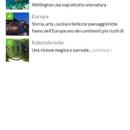
Wellington, ma soprattutto una natura
meravigliosa da vivere....
continua »
4
Europa
Storia, arte, cucina e bellezze paesaggistiche
fanno dell’Europa uno dei continenti più ricchi di
attrazioni, che meritano di essere visitate
5
Rakotzbrücke
almeno una volta nella vita....
continua »
Una visione magica e surreale...
continua »