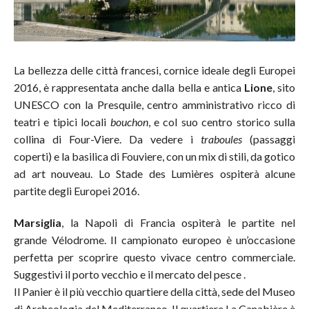
La bellezza delle città francesi, cornice ideale degli Europei
2016, è rappresentata anche dalla bella e antica
Lione
, sito
UNESCO con la Presquile, centro amministrativo ricco di
teatri e tipici locali
bouchon
, e col suo centro storico sulla
collina di Four-Viere. Da vedere i
traboules
(passaggi
coperti) e la basilica di Fouviere, con un mix di stili, da gotico
ad art nouveau. Lo Stade des Lumières ospiterà alcune
partite degli Europei 2016.
Marsiglia
, la Napoli di Francia ospiterà le partite nel
grande Vélodrome. Il campionato europeo è un’occasione
perfetta per scoprire questo vivace centro commerciale.
Suggestivi il porto vecchio e il mercato del pesce .
Il Panier è il più vecchio quartiere della città, sede del Museo
di Archeologia del Mediterraneo. Il quartiere La Canabière è