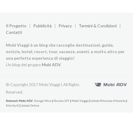
Il Progetto
|
Pubblicità
|
Privacy
|
Termini & Condizioni
|
Contatti
Mobi Viaggi è un blog che raccoglie destinazioni, guide,
notizie, hotel, resort, tour, vacanze, eventi, e molto altro per
una perfetta esperienza di viaggio!
Un blog del gruppo
Mobi ADV
.
© Copyright 2017 Mobi Viaggi | All Rights
Reserved.
Network Mobi ADV:
Design Miss
|
Passion DIY
|
Mobi Viaggi
|
Calcolo Ritenuta d'Acconto
|
Kite Surf
|
Calcolo Online