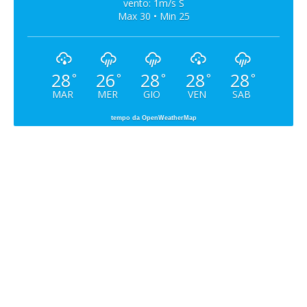
vento: 1m/s S
Max 30 • Min 25
28
26
28
28
28
°
°
°
°
°
MAR
MER
GIO
VEN
SAB
tempo da OpenWeatherMap