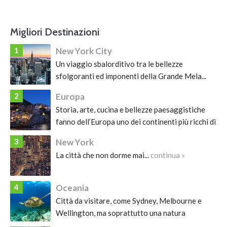
Migliori Destinazioni
1
New York City
Un viaggio sbalorditivo tra le bellezze
sfolgoranti ed imponenti della Grande Mela...
continua »
2
Europa
Storia, arte, cucina e bellezze paesaggistiche
fanno dell’Europa uno dei continenti più ricchi di
attrazioni, che meritano di essere visitate
3
New York
almeno una volta nella vita....
continua »
La città che non dorme mai...
continua »
4
Oceania
Città da visitare, come Sydney, Melbourne e
Wellington, ma soprattutto una natura
meravigliosa da vivere....
continua »