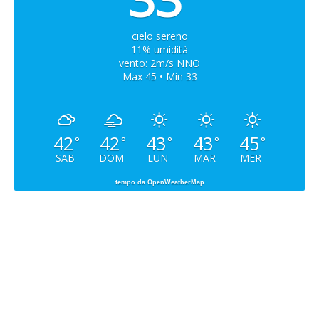
cielo sereno
11% umidità
vento: 2m/s NNO
Max 45 • Min 33
42
42
43
43
45
°
°
°
°
°
SAB
DOM
LUN
MAR
MER
tempo da OpenWeatherMap