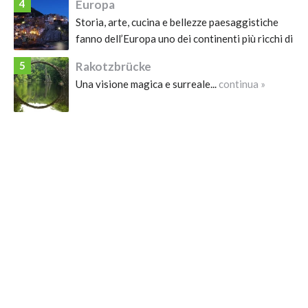
4
Europa
Storia, arte, cucina e bellezze paesaggistiche
fanno dell’Europa uno dei continenti più ricchi di
attrazioni, che meritano di essere visitate
5
Rakotzbrücke
almeno una volta nella vita....
continua »
Una visione magica e surreale...
continua »