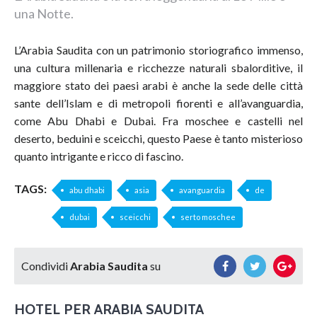
una Notte.
L’Arabia Saudita con un patrimonio storiografico immenso,
una cultura millenaria e ricchezze naturali sbalorditive, il
maggiore stato dei paesi arabi è anche la sede delle città
sante dell’Islam e di metropoli fiorenti e all’avanguardia,
come Abu Dhabi e Dubai. Fra moschee e castelli nel
deserto, beduini e sceicchi, questo Paese è tanto misterioso
quanto intrigante e ricco di fascino.
TAGS:
abu dhabi
asia
avanguardia
de
dubai
sceicchi
serto moschee
Condividi
Arabia Saudita
su
HOTEL PER
ARABIA SAUDITA